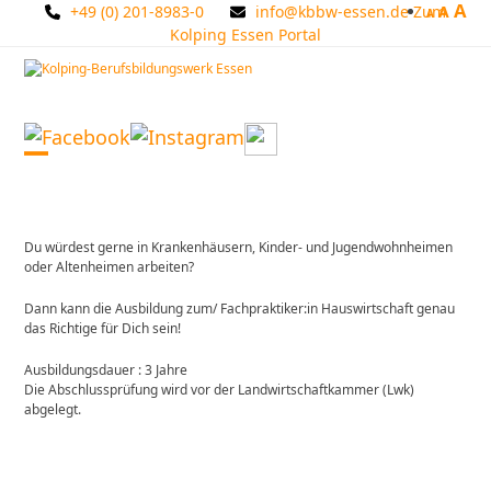
A
Skip
+49 (0) 201-8983-0
info@kbbw-essen.de
Zum
A
A
to
Kolping Essen Portal
content
Open
Close
mobile
mobile
menu
menu
Du würdest gerne in Krankenhäusern, Kinder- und Jugendwohnheimen
oder Altenheimen arbeiten?
Dann kann die Ausbildung zum/ Fachpraktiker:in Hauswirtschaft genau
das Richtige für Dich sein!
Ausbildungsdauer : 3 Jahre
Die Abschlussprüfung wird vor der Landwirtschaftkammer (Lwk)
abgelegt.