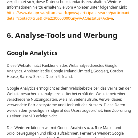
verpflichtet sich, diese Datenschutzstandards einzuhalten. Weitere
Informationen hierzu erhalten Sie vom Anbieter unter folgendem Link:
https://www.dataprivacyframework.gov/s/participant-search/participant-
detail?contact=true&id=a2zt0000000GnywAAC&status=Active
.
6. Analyse-Tools und Werbung
Google Analytics
Diese Website nutzt Funktionen des Webanalysedienstes Google
Analytics. Anbieter ist die Google Ireland Limited („Google“), Gordon
House, Barrow Street, Dublin 4, Irland.
Google Analytics ermöglicht es dem Websitebetreiber, das Verhalten der
Websitebesucher zu analysieren. Hierbei erhält der Websitebetreiber
verschiedene Nutzungsdaten, wie z. B. Seitenaufrufe, Verweildauer,
verwendete Betriebssysteme und Herkunft des Nutzers. Diese Daten
werden dem jeweiligen Endgerät des Users zugeordnet. Eine Zuordnung
zu einer User-ID erfolgt nicht.
Des Weiteren können wir mit Google Analytics u. a. Ihre Maus- und
Scrollbewegungen und Klicks aufzeichnen. Ferner verwendet Google