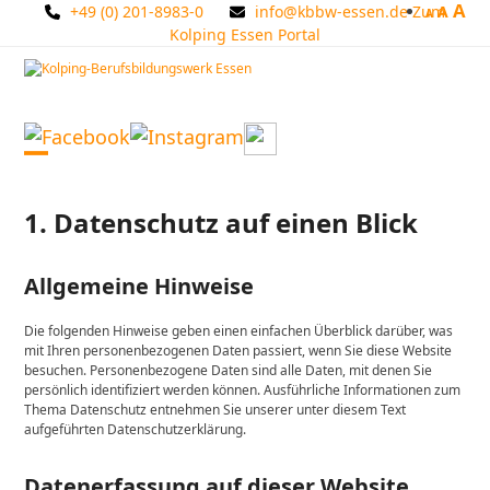
A
Skip
+49 (0) 201-8983-0
info@kbbw-essen.de
Zum
A
A
to
Kolping Essen Portal
content
Open
Close
mobile
mobile
1. Datenschutz auf einen Blick
menu
menu
Allgemeine Hinweise
Die folgenden Hinweise geben einen einfachen Überblick darüber, was
mit Ihren personenbezogenen Daten passiert, wenn Sie diese Website
besuchen. Personenbezogene Daten sind alle Daten, mit denen Sie
persönlich identifiziert werden können. Ausführliche Informationen zum
Thema Datenschutz entnehmen Sie unserer unter diesem Text
aufgeführten Datenschutzerklärung.
Datenerfassung auf dieser Website