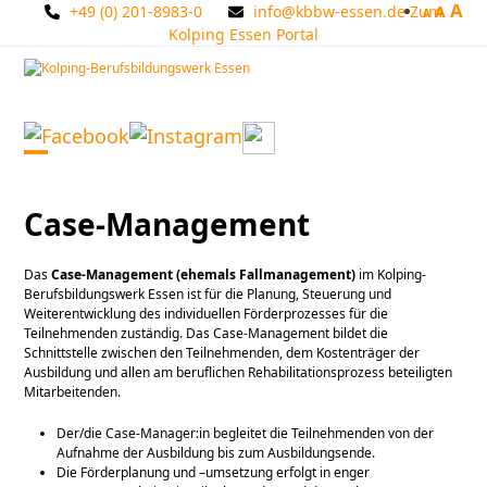
A
Skip
+49 (0) 201-8983-0
info@kbbw-essen.de
Zum
A
A
to
Kolping Essen Portal
content
Open
Close
mobile
mobile
Case-Management
menu
menu
Das
Case-Management (ehemals Fallmanagement)
im Kolping-
Berufsbildungswerk Essen ist für die Planung, Steuerung und
Weiterentwicklung des individuellen Förderprozesses für die
Teilnehmenden zuständig. Das Case-Management bildet die
Schnittstelle zwischen den Teilnehmenden, dem Kostenträger der
Ausbildung und allen am beruflichen Rehabilitationsprozess beteiligten
Mitarbeitenden.
Der/die Case-Manager:in begleitet die Teilnehmenden von der
Aufnahme der Ausbildung bis zum Ausbildungsende.
Die Förderplanung und –umsetzung erfolgt in enger