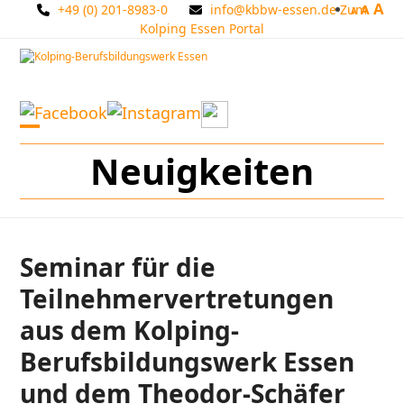
A
Skip
+49 (0) 201-8983-0
info@kbbw-essen.de
Zum
A
A
to
Kolping Essen Portal
content
Open
Close
Neuigkeiten
mobile
mobile
menu
menu
Seminar für die
Teilnehmervertretungen
aus dem Kolping-
Berufsbildungswerk Essen
und dem Theodor-Schäfer