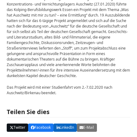
Konzentrations- und Vernichtungslagers Auschwitz (27.01.2020) führte
das Kolping-Berufsbildungswerk Essen ein Projekt mit dem Thema „Was
hat Auschwitz mit mir zu tun? – eine Ermittlung“ durch. 19 Auszubildende
hatten sich für das 6-tägige Projekt angemeldet und sich auf die Suche
nach der Bedeutung von „Auschwitz“ für die deutsche Gesellschaft und
für sich selbst als Teil der deutschen Gesellschaft gemacht. Geschichts-
und Literaturstudium, altes Bild- und Filmmaterial, die eigene
Familiengeschichte, Diskussionsrunden, Zeitzeugen- und
Straßeninterviews lieferten den „Stoff“, um zum Projektabschluss eine
gelungene und anspruchsvolle Präsentation in Form eines
dokumentarischen Theaters auf die Bühne zu bringen. Kräftiger
Zuschauerapplaus und viele anerkennende Worte belohnten die
Projektteilnehmer/-innen für ihre intensive Auseinandersetzung mit dem
dunkelsten Kapitel deutscher Geschichte.
Das Projekt wird mit einer Studienfahrt vom 2.-7.02.2020 nach
Auschwitz/Birkenau beendet.
Teilen Sie dies
Twitter
Facebook
LinkedIn
E-Mail