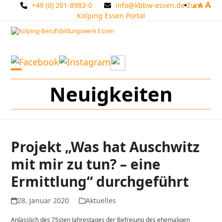
A
Skip
+49 (0) 201-8983-0
info@kbbw-essen.de
Zum
A
A
to
Kolping Essen Portal
content
Open
Close
Neuigkeiten
mobile
mobile
menu
menu
Projekt „Was hat Auschwitz
mit mir zu tun? – eine
Ermittlung“ durchgeführt
28. Januar 2020
Aktuelles
Anlässlich des 75sten Jahrestages der Befreiung des ehemaligen