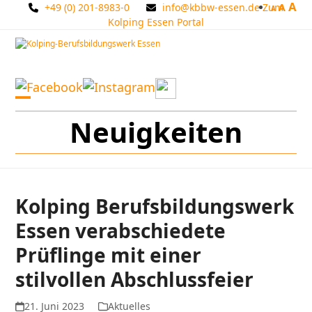
A
Skip
+49 (0) 201-8983-0
info@kbbw-essen.de
Zum
A
A
to
Kolping Essen Portal
content
Open
Close
Neuigkeiten
mobile
mobile
menu
menu
Kolping Berufsbildungswerk
Essen verabschiedete
Prüflinge mit einer
stilvollen Abschlussfeier
21. Juni 2023
Aktuelles