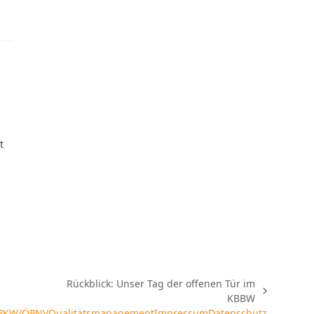
t
Rückblick: Unser Tag der offenen Tür im
Nächster
KBBW
Beitrag:
 PKW/ÖPNV
Qualitätsmanagement
Impressum
Datenschutz