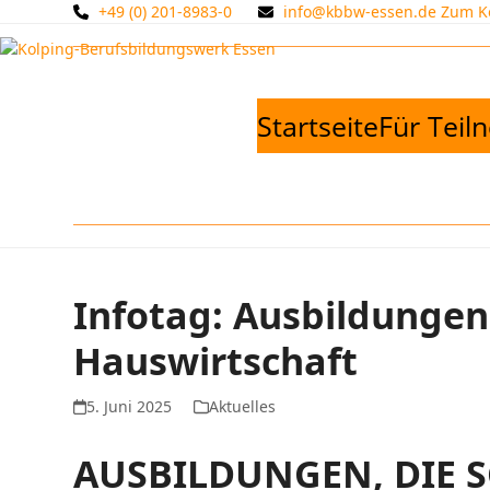
Skip
+49 (0) 201-8983-0
info@kbbw-essen.de
Zum Ko
to
content
Startseite
Für Tei
Infotag: Ausbildungen
Hauswirtschaft
5. Juni 2025
Aktuelles
AUSBILDUNGEN, DIE 