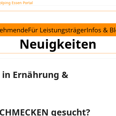
lping Essen Portal
lnehmende
Für Leistungsträger
Infos & B
Neuigkeiten
 in Ernährung &
SCHMECKEN gesucht?