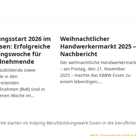
ngsstart 2026 im
Weihnachtlicher
en: Erfolgreiche
Handwerkermarkt 2025 –
ungswoche für
Nachbericht
ilnehmende
Der weihnachtliche Handwerkermark
– am Freitag, den 21. November
szubildende sowie
2025 – machte das KBBW Essen zu
e in den
einem lebendigen,…
reitenden
nahmen (BvB) sind in
genen Woche im…
e starten im Kolping-Berufsbildungswerk Essen in die berufliche
Jetzt Spenden
Anfahrt