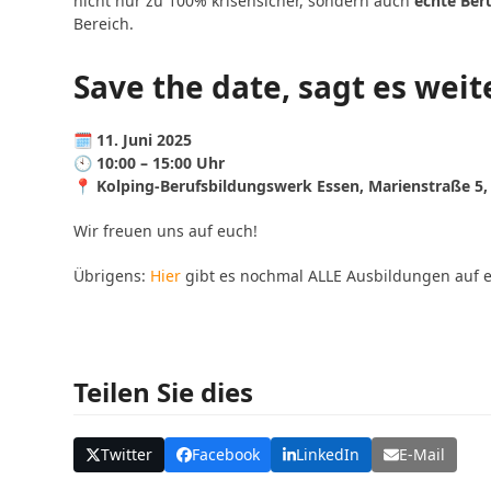
nicht nur zu 100% krisensicher, sondern auch
echte Ber
Bereich.
Save the date, sagt es wei
🗓️
11. Juni 2025
🕙
10:00 – 15:00 Uhr
📍
Kolping-Berufsbildungswerk Essen, Marienstraße 5,
Wir freuen uns auf euch!
Übrigens:
Hier
gibt es nochmal ALLE Ausbildungen auf ei
Teilen Sie dies
Twitter
Facebook
LinkedIn
E-Mail