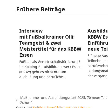
Frühere Beiträge
Interview
Ausbildu
mit Fußballtrainer Olli:
KBBW Ess
Teamgeist & zwei
Einführ
Meistertitel für das KBBW
neue Te
Essen
Elf neue Au
Teilnehmend
Fußball als Gemeinschaftsförderung?
Berufsvorbe
Im Kolping-Berufsbildungswerk Essen
Bildungsmaß
(KBBW) geht es nicht nur um
der vergan
Ausbildung und berufliche…
Maßnahme- und Ausbildungsstart 2025: 70 neue Talent
vorheriger
Zukunft
Beitrag:
Copyright
Kolping Berufsbildungswerk Essen