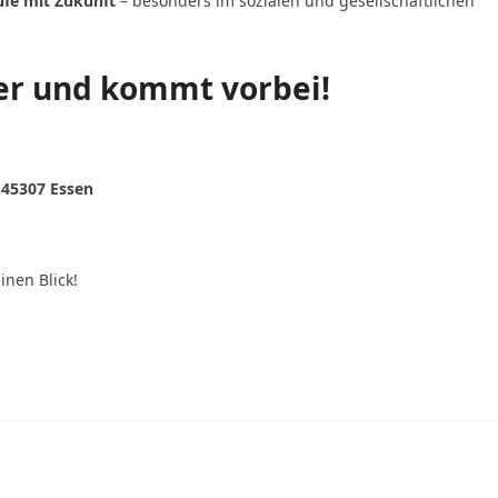
ufe mit Zukunft
– besonders im sozialen und gesellschaftlichen
ter und kommt vorbei!
 45307 Essen
nen Blick!